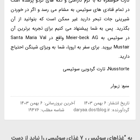
تارت خوشمزه که با کرم کاراملی و تکه های گردو پرشده است
در تمام قنادی های سوئیس به مشام می رسد و اگر در خوردن
شیرینی جات تبحر دارید غیر ممکن است که بتوانید از آن
بگذرید. پس به شما پیشنهاد می کنیم برای تجربه برترین آن
در سوئیس به Meier-beck AG واقع در Santa Maria Val
Mustair بروید. برای سفر به اروپا، شما به ویزای شینگن احتیاج
دارید.
Nusstorte، تارت گردویی سوئیسی
منبع: ژیوار
تاریخ انتشار:
6 بهمن 1403
آخرین بروزرسانی:
6 بهمن 1403
گردآورنده:
daryaa.dostblog.ir
شناسه مطلب: 19476
به "غذاهای سوئیس ، 7 غذای سوئیسی را نباید از دست