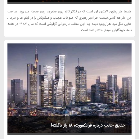
ملیسا مار پیتون 4متری ای است که در تئاتر تازه پری صابری، روی صحنه می رود. صاحب
این مار هم کسی نیست جز امیر رهبری که حیوانات عجیب و متفاوتش را در فیلم ها و سریال
هایی مثل مرد هزارچهره دیده ایم. این مطلب بازخوانی گزارشی است که سال 1387 در هفته
نامه خبرنگاران سرنخ منتشر شده است.
حقایق جالب درباره فرانکفورت؛ 18 راز ناگفته!