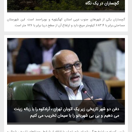
گچساران در یک نگاه
گچساران یکی از شهرهای جنوب غربی استان کهگیلویه و بویراحمد است. این شهرستان
مساحتی برابر با 683.4 کیلومتر مربع دارد و ارتفاع آن از سطح دریا برابر با 726 متر است.
دفن دو شهر تاریخی زیر یک اتوبان تهران ، آرادکوه را با زباله زینت
می دهیم و بی بی شهربانو را با سیمان تخریب می کنیم
رئیس کمیته میراث فرهنگی شورای شهر تهران با انتقاد از شرایط روستاهای تاریخی شمال و