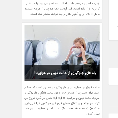
آپدیت اصلی سیستم عامل iOS 16 به شمار می رود را در اختیار
کاربران قرار داده است. این آپدیت یک ماه پس از عرضه سیستم
عامل iOS 16 برای آیفون های واجد شرایط منتشر شده است.
راه های جلوگیری از حالت تهوع در هواپیما !
حالت تهوع در هواپیما یا پرواز زدگی عارضه ای است که ممکن
است برای بسیاری از مسافران به وجود بیاید. علائم پرواز زدگی با
سردرد، حالت تهوع و سرگیجه که آرام آرام شدن می گیرد شروع می
گردد. در واقع این اتفاق همان ((موشن سیکنس)) یا ((بیماری
حرکت)) (Motion sickness) است که در هواپیما برای شما
پیش آمده...