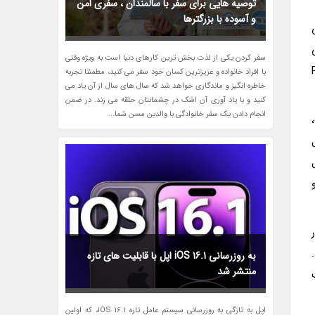
توصیه هایی برای سفر با سالمندان ، سفری امن
و آسوده با بزرگترها
می
سفر کردن یکی از لذت بخش ترین کارهای دنیا است به ویژه وقتی
 Peanuts
با افراد خانواده و عزیزترین کسان خود سفر می کنید، مطمئنا تجربه
خاطره انگیز و ماندگاری خواهد شد که سال های سال از آن یاد می
کنید و با یاد آوری آن اشک در چشمانتان حلقه می زند. در ضمن
انجام دادن یک سفر خانوادگی با والدین مسن شما...
WatchO متصل
به روزرسانی iOS 16.1 اپل با قابلیت های تازه
منتشر شد
اپل به تازگی به روزرسانی سیستم عامل تازه iOS 16.1، که اولین