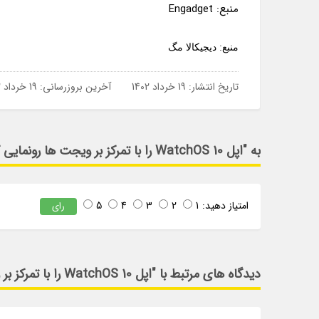
منبع: Engadget
منبع: دیجیکالا مگ
تاریخ انتشار:
19 خرداد 1402
آخرین بروزرسانی:
19 خرداد 1402
به "اپل WatchOS 10 را با تمرکز بر ویجت ها رونمایی کرد" امتیاز دهید
امتیاز دهید:
1
2
3
4
5
رای
دیدگاه های مرتبط با "اپل WatchOS 10 را با تمرکز بر ویجت ها رونمایی کرد"