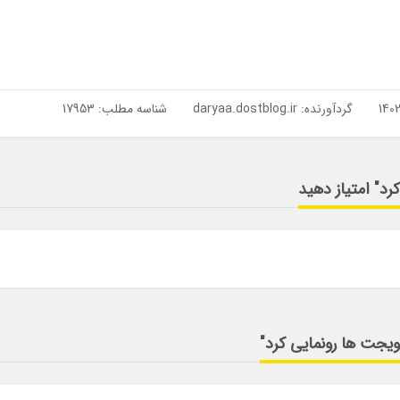
گردآورنده:
daryaa.dostblog.ir
شناسه مطلب: 17953