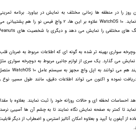
وز را در منطقه ها زمانی مختلف به نمایش در بیاورد. برنامه تمرینی
Workout هم از ویدیوهای تمام صفحه پشتیبانی می نماید. WatchOS 10 علاوه بر این ها، 2 واچ فیس نو را هم پشتیبانی 
نماید؛ یکی با تم پالت رنگی که بر اساس زمان روز، رنگ های مختلفی را نمایش می دهد و دیگری با شخصیت های
 نظیر دوچرخه سواری بهینه تر شده به گونه ای که اطلاعات مربوط به ضربان قلب،
ه نمایش می گذارد. یک سری از لوازم جانبی مربوط به دوچرخه سواری مثل
سنسورهای قدرت و سرعت که از بلوتوث پشتیبانی نمایند هم می توانند به اپل واچ مجهز به سیستم عامل S 10
Compas) هم آپدیت نوی دریافت نموده و اکنون می تواند اطلاعات دقیق، مانند طول مسیر، نوع و
ران اجازه می دهد احساسات لحظه ای و حالات روزانه خود را ثبت نمایند. بعلاوه با مقدار
نماید تا کمتر به صفحه نمایش نگاه نمایند تا به چشم آن ها آسیبی نرسد.
از آیفون یا آیپد و بعلاوه امکان آنالیز استرس و اضطراب از دیگر قابلیت