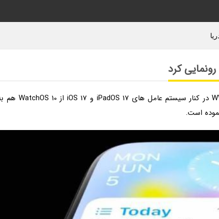
به گزارش وبلاگ دریا، اپل در جریان رویداد WWDC 2023 در کنار سیستم عامل های iPadOS 17 و iOS 17 از S 10
موده است.