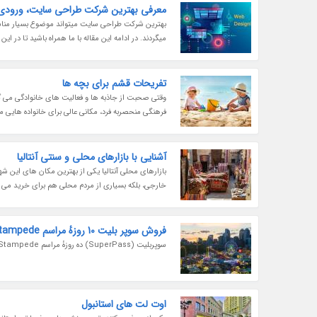
معرفی بهترین شرکت طراحی سایت، ورودی ح
بهترین شرکت طراحی سایت میتواند موضوع بسیار مناسبی
میگردند. در ادامه این مقاله با ما همراه باشید تا در 
تفریحات قشم برای بچه ها
وقتی صحبت از جاذبه ها و فعالیت های خانوادگی می گ
فرهنگی منحصربه فرد، مکانی عالی برای خانواده هایی 
آشنایی با بازارهای محلی و سنتی آنتالیا
بازارهای محلی آنتالیا یکی از بهترین مکان های این ش
خارجی، بلکه بسیاری از مردم محلی هم برای خرید می آیند
فروش سوپر بلیت 10 روزهٔ مراسم Calgary Stampede به مدت محدود با قیمت 39 دلار
سوپربلیت (SuperPass) ده روزهٔ مراسم Calgary Stampede سال جاری دوباره برمی شود.
اوت لت های استانبول