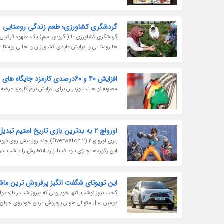
گردشگری کشاورزی؛ طعم زندگی روستایی
گردشگری کشاورزی یا (اگروتوریسم) یک مفهوم ترکیبی ا
ها روستایی و افزایش عایدی کشاورزان و اهالی روستا یا
افزایش 40 و 60درصدی کارمزد جایگاه های عرضه بنزین و سی ان جی
مصوبه نو هیئت وزیران برای افزایش نرخ کارمزد عرضه 
اورواچ 2 به بدترین بازی تاریخ استیم تبدیل شد
این رکوردها چیزی نبود که بلیزارد انتظارش را داشت. در کمتر از 2 روز این بازی اول شخص شوتر قهرمانی تبدیل به بدتری
این تویوتای شگفت انگیز پرفروش ترین ما
دومین سال متوالی عنوان پرفروش ترین خودروی جهان را