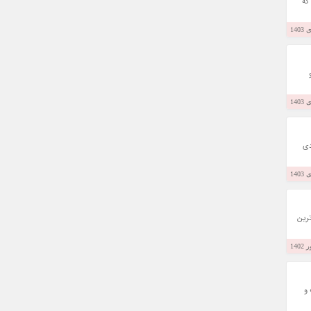
که
دی
م ترین
 و