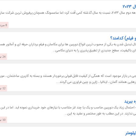
20
گجت نیوز نوشت: فروش گوشی های هوشمند در سه ماهه دوم سال 2023، نسبت به سال گذشته کمی اُفت کرد؛ اما سامسونگ همچنان پرفروش ترین شرکت سا
8 مرداد 1402
فیلم) کدامند؟
 تبدیل شدن به یکی از محبوب ترین انواع دوربین ها برای عکاسان و فیلم برداران حرفه ای و آماتور هست
ی باکیفیت، سطح جدیدی از تطبیق پذیری را به دنیای عکاسی...
24 تیر 1402
جی در بازار موجود است که همگی از کیفیت قابل قبولی برخوردار هستند و بسته به کاربری ساختمان ، مور
ی همانند آلمان ، ایتالیا ، ژاپن و چین فراوری می گردند....
12 تیر 1402
 احتمال زیاد یک دوربین مناسب و یک یا چند لنز متناسب با نیازهای خود خریداری نموده اید. اما در این
دانی ندارند. در این مطلب به طور مختصر و مفید به این...
10 تیر 1402
لومتر