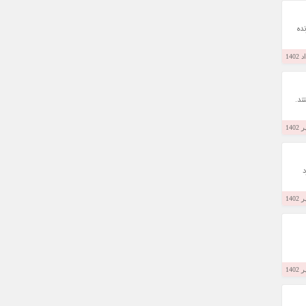
زنده
ند.
د