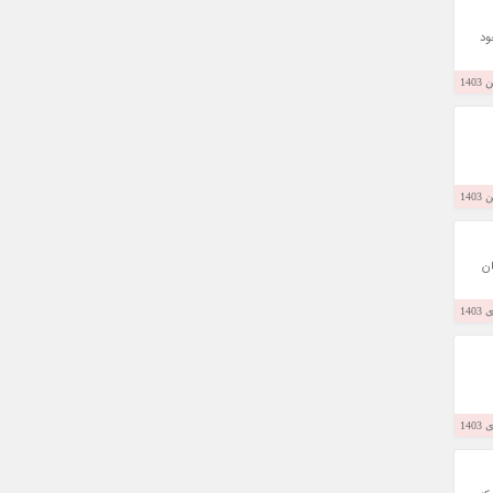
ود
ان