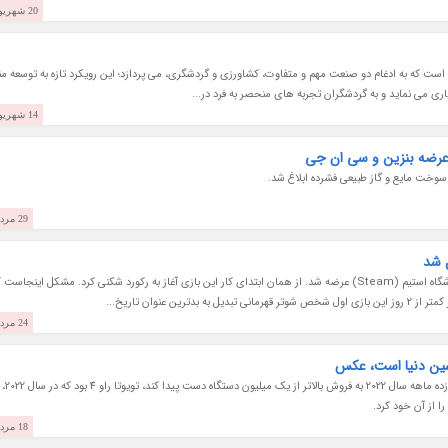
20 شهریور 1402
ست که به ادغام دو صنعت مهم و متفاوت، کشاورزی و گردشگری، می پردازد؛ این رویکرد تازه به توسعه من
ری می نماید و به گردشگران تجربه های منحصر به فرد در...
14 شهریور 1402
سوخت مایع و گاز طبیعی فشرده ابلاغ شد.
29 مرداد 1402
بازی اورواچ 2 (Overwatch 2) چند روز پیش روی فروشگاه استیم (Steam) عرضه شد. از همان ابتدای کار این بازی آغاز به رکورد شکنی کرد. مشکل اینجاست
ن عنوان تاریخ...
24 مرداد 1402
شین دنیا است، عکس
گجت نیوز نوشت: تنها خودرویی که 
 از آن خود کرد.
18 مرداد 1402