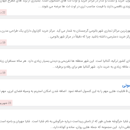
ول، خرید و گشت و گذار در مراکز خرید و اوت لت های استانبول است. بسیاری از برند های مطرح جهان 
ایزبندی ناقصی دارند با قیمت مناسب تری در اوت لت ها عرضه می شوند....
22 دی 1403
هورترین مراکز تجاری شهر باتومی گرجستان به شمار می آید. مرکز خرید کاپارول دارای یک طراحی مدرن و
رکز خرید دسترسی داشته باشید چرا که دقیقاً در مرکز شهر باتومی...
19 دی 1403
 کشور ترکیه، آنتالیا است. این شهر منطقه ها تفریحی و دیدنی بسیار زیادی دارد. هر ساله مسافران زیا
قه زیادی به خرید دارد. شهر آنتالیا هم برای رفاه و برطرف...
19 دی 1403
سونی
گجت نیوز نوشت: سونی با انتشار آپدیت نو پلی استیشن 5 قابلیت هایی مهم را به این کنسول اضافه نمود. اضافه شدن امکان استریم به وسیله فضای ابری، مه
23 شهریور 1402
ی شایا خرگوشه همان طور که از نامش پیداست درباره خرگوشی به نام شایا است. شایا مهربان و بامزه است
 دارد. این مجموعه که جمله هایی روان، ساده و کوتاه دارد،...