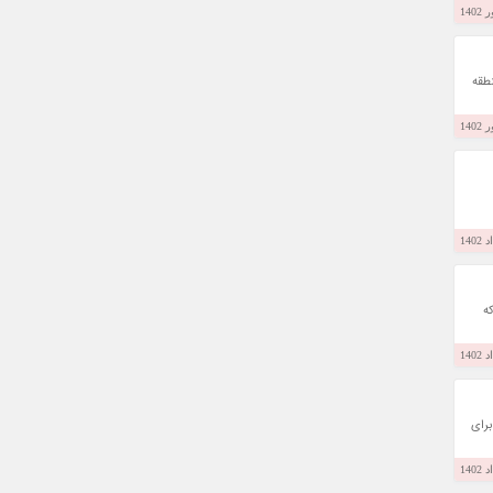
طقه
 که
پیروز شد در بازه دوازده ماهه سال 2022 به فروش بالاتر از یک میلیون دستگاه دست پیدا کند، تویوتا راو 4 بود که در سال 2022، برای