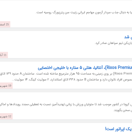
25 اسفند 1399
ق شد
ازیکن تیم سپاهان صادر کرد.
11 آبان 1399
هتل ریکسوس پریمیوم تکیروا آنتالیا (Rixos Premium Tekirova) بر روی زمینی به مساحت 95 هزار مترمربع ساخته شده است. ساختمان A حدود 139 اتاق
19 شهریور 1399
س کرونا در کشور موجب شد تا متولیان ورزش با زبانی تهدیدآمیز، نسبت به تعطیلی مجدد رویدادها و اماکن
 سخن بگویند.
12 شهریور 1399
یک اپراتور است!