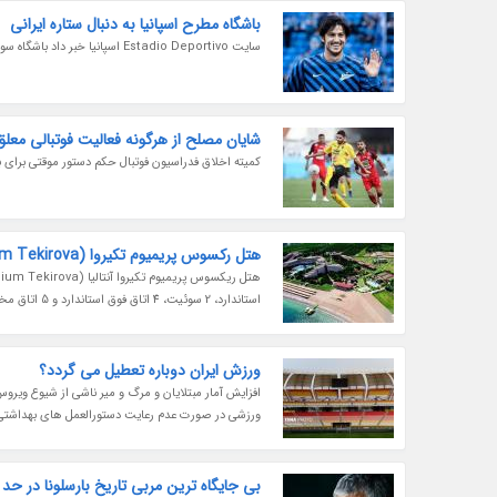
باشگاه مطرح اسپانیا به دنبال ستاره ایرانی
سایت Estadio Deportivo اسپانیا خبر داد باشگاه سویا به دنبال جذب سردار آزمون مهاجم ایرانی زنیت سن پترزبورگ روسیه است.
شایان مصلح از هرگونه فعالیت فوتبالی معل
کمیته اخلاق فدراسیون فوتبال حکم دستور موقتی برای ب
هتل رکسوس پریمیوم تکیروا (Rixos Premium Tekirova)، آنتالیا، هتلی 5 ستاره با خلیجی اختصایی
استاندارد، 2 سوئیت، 4 اتاق فوق استاندارد و 5 اتاق مخصوص افراد ناتوان دارد و ساختمان B حدود 338 اتاق استاندارد، 2 سوئیت کینگ، 14 سوئیت...
ورزش ایران دوباره تعطیل می گردد؟
افزایش آمار مبتلایان و مرگ و میر ناشی از شیوع ویرو
ورزشی در صورت عدم رعایت دستورالعمل های بهداشتی
بی جایگاه ترین مربی تاریخ بارسلونا در حد 