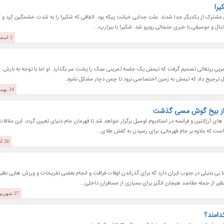
یرا
 مشترک از یکدیگر جدا شدند. علت جدایی خیانت پیکه بود. اتفاقی که شکیرا را به شدت خشمگین کرد و ک
تبال و موسیقی با خبری جنجالی روبرو شد. شکیرا با بیزارپ،...
2 اسفند 1401
 سرمربی پرتغالی تصمیم گرفت که تیمش یک جلسه تمرینی سبک را پشت سر بگذارد. او اما با توجه به بارش
 ترجیح داد که تیمش به زمین اختصاصی نرود تا چمن دچار مشکل نشود.
24 بهمن 1401
ر از بیخ گوش مسی گذشت
صر روز یکشنبه بین تیم های آرژانتین و فرانسه در استادیوم لوسیل برگزار خواهد شد تا قهرمان جام دنیای تعیین گردد. این ملاقات
 است که علاوه بر جام قهرمانی، برای رسیدن به کفش طلای...
26 آذر 1401
بی بدیلی در جنوب ایران دارد که برای گذراندن اوقات فراقت و انجام بعضی تفریحات و ورزش هایی نظیر
ر از جمله مقاصد هیجان انگیز برای بسیاری از مسافران داخلی...
27 شهریور 1401