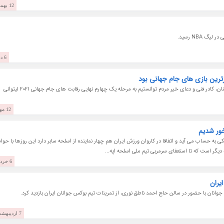
12 بهمن 1400
 NBA رسید.
6 دی 1400
برترین بازی های جام جهانی بود
سرمربی تیم ملی فوتسال گفت: با کوشش و همت بازیکنان، کادر فنی و دعای خیر مردم توانستیم به مرحله یک چهارم نهایی رقابت های جام جهانی 2021 لیتوانی
12 مهر 1400
خور شدیم
ی به حساب می آید و اتفاقا در کاروان ورزش ایران هم چهار نماینده از اسلحه سابر دارد این روزها با حو
دیگر است که تا استعفای سرمربی تیم ملی اسلحه اپه...
6 خرداد 1400
یران
انان با حضور در سالن حاج احمد ناطق نوری، از تمرینات تیم بوکس جوانان ایران بازدید کرد.
7 اردیبهشت 1400