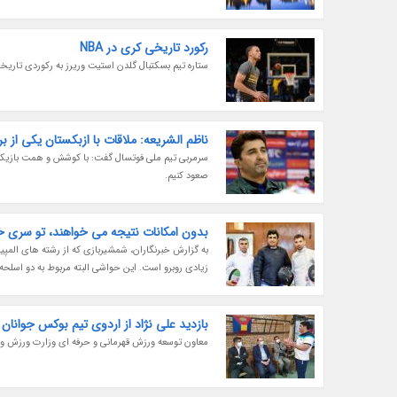
رکورد تاریخی کری در NBA
ستاره تیم بسکتبال گلدن استیت وریرز به رکوردی تاریخی در لیگ
ناظم الشریعه: ملاقات با ازبکستان یکی از 
صعود کنیم.
بدون امکانات نتیجه می خواهند، تو سری 
به گزارش خبرنگاران، شمشیربازی که از رشته های المپیک
زیادی روبرو است. این حواشی البته مربوط به دو اسلحه 
بازدید علی نژاد از اردوی تیم بوکس جوانان ا
معاون توسعه ورزش قهرمانی و حرفه ای وزارت ورزش و جو