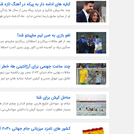
کنایه های ادامه دار به پیکه در آهنگ تازه شک
چند ماه پیش شکیرا و جرارد پیکه پس از سال ها زندگی
او از ستاره سابق بارسا تمامی ندارد. ماه گذشته دنیای فو
لغو بازی به ضرر تیم ساپینتو شد!
بعد از لغو ملاقات پیکان و استقلال، ریکاردو ساپینتو
سنگین برف و کشیده شدن کاور روی زمین کمپ استقلال
چند ساعت جهنمی برای آرژانتینی ها؛ خط
ملاقات نهایی جام دنیای 2022، ع
تقابل بین لیونل مسی و کیلین امباپه ستاره های دو تیم
ساحل کیش برای شنا
سلام نو: سواحل خلیج فارس چشم انداز و چشم انداز ها 
بسیار مطلوب است. جزیره کیش با داشتن سواحلی بی نظی
کشور های نامزد میزبانی جام جهانی 2030 کدامند؟