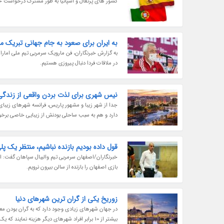
کشور های پرتغال و اسپانیا به طور مشترک درخواست خود را برای م
به ایران برای صعود به جام جهانی تبریک م
به گزارش خبرنگاران، فن مارویک سرمربی تیم ملی امارا
در ملاقات فردا دنبال پیروزی هستیم.
نیس شهری برای لذت بردن واقعی از زندگی
جدا از شهر زیبا و مشهور پاریس، فرانسه شهرهای زیبای
دارد و هم به سبب ساحلی بودنش از زیبایی خاصی برخو
قول داده بودیم بازنده نباشیم، منتظر یک 
خبرنگاران/اصفهان سرمربی تیم والیبال سپاهان گفت: اولی
بازی اصفهان را بازنده از سالن بیرون نرویم.
زوریخ یکی از گران ترین شهرهای دنیا
در جهان شهرهای زیادی وجود دارد که به گران بودن مع
بیشتر از 10 برابر افراد شهرهای دیگر هزینه نمایند که یک نمونه شاخص آن،شهر زوریخ است.با ما همراه باشید تا اطلاعات...